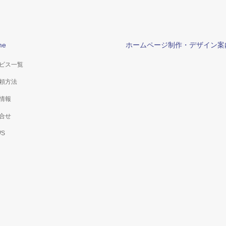
me
ホームページ制作・デザイン案
ビス一覧
頼方法
情報
合せ
WS