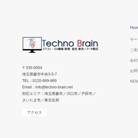
Ho
サー
ご依
会社
〒335-0004
お問
埼玉県蕨市中央3-5-7
TEL：0120-689-869
NE
Email：info@techno-brain.net
対応エリア：埼玉県蕨市／川口市／戸田市／
さいたま市／東京近郊
アクセス